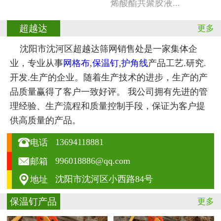
烯酸酯共聚胶液...
超越达
更多
沈阳市沈河区超越达筛网销售处是一家集体企
业，专业从事
网格布
,
保温钉
,
护角线
产品工艺.研究.
开发.生产的企业。随着生产技术的进步，生产的产
品质量赢得了客户一致好评。 我公司拥有先进的管
理经验、生产流程和质量控制手段，保证为客户提
供高质量的产品。

13694118881
电话

996018886@qq.com
邮箱

沈阳市沈河区小西路84号
地址
保温钉产品
更多